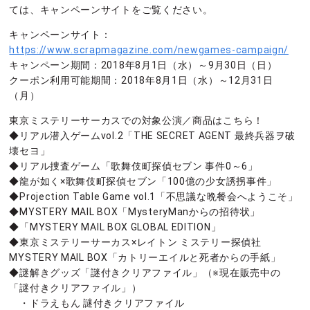
ては、キャンペーンサイトをご覧ください。
キャンペーンサイト：
https://www.scrapmagazine.com/newgames-campaign/
キャンペーン期間：2018年8月1日（水）～9月30日（日）
クーポン利用可能期間：2018年8月1日（水）～12月31日
（月）
東京ミステリーサーカスでの対象公演／商品はこちら！
◆リアル潜入ゲームvol.2「THE SECRET AGENT 最終兵器ヲ破
壊セヨ」
◆リアル捜査ゲーム「歌舞伎町探偵セブン 事件0～6」
◆龍が如く×歌舞伎町探偵セブン「100億の少女誘拐事件」
◆Projection Table Game vol.1「不思議な晩餐会へようこそ」
◆MYSTERY MAIL BOX「MysteryManからの招待状」
◆「MYSTERY MAIL BOX GLOBAL EDITION」
◆東京ミステリーサーカス×レイトン ミステリー探偵社
MYSTERY MAIL BOX「カトリーエイルと死者からの手紙」
◆謎解きグッズ「謎付きクリアファイル」（※現在販売中の
「謎付きクリアファイル」）
・ドラえもん 謎付きクリアファイル