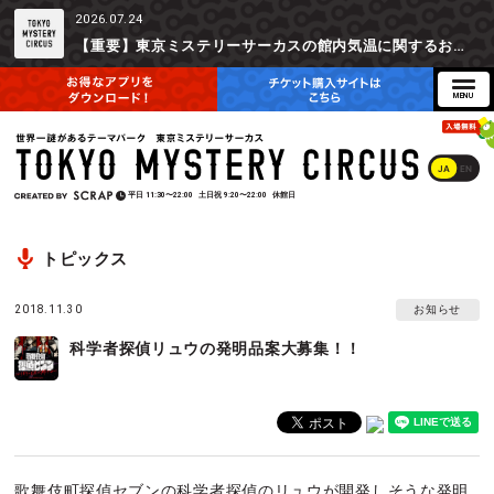
2026.07.24
【重要】東京ミステリーサーカスの館内気温に関するお詫びとご参加辞退時の返金対応について
JA
EN
平日
11:30〜22:00
土日祝
9:20〜22:00
休館日
トピックス
2018.11.30
お知らせ
科学者探偵リュウの発明品案大募集！！
歌舞伎町探偵セブンの科学者探偵のリュウが開発しそうな発明