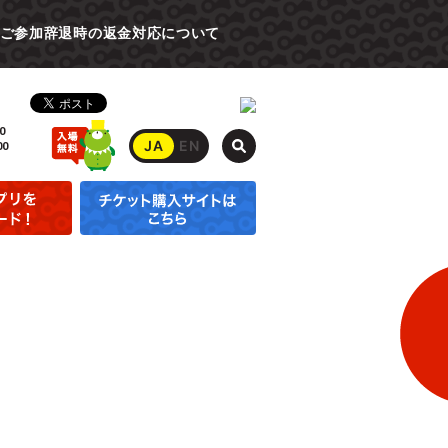
ご参加辞退時の返金対応について
0
JA
EN
00