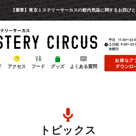
【重要】東京ミステリーサーカスの館内気温に関するお詫びと
平日
11:30〜22:0
土日祝
9:20〜22:
休館日
ド
アクセス
フード
グッズ
よくある質問
トピックス