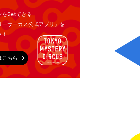
をGetできる
リーサーカス公式アプリ」を
ク！
はこちら