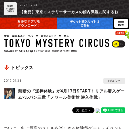
2026.07.24
【重要】東京ミステリーサーカスの館内気温に関するお詫びとご参加辞退時の返金対応について
JA
EN
平日
11:30〜22:00
土日祝
9:20〜22:00
休館日
トピックス
2019.01.31
お知らせ
禁断の『泥棒体験』が4月17日START！リアル潜入ゲー
ム×ルパン三世「ノワール美術館 潜入作戦」
ついに、史上最高のスリルを楽しめる体験型ゲーム・イベント