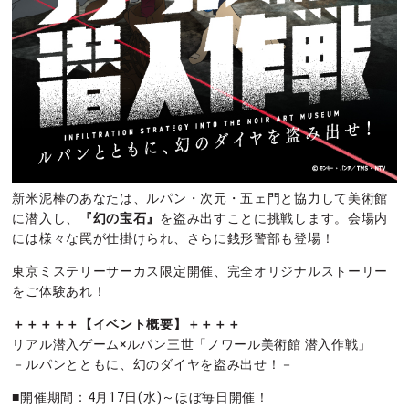
新米泥棒のあなたは、ルパン・次元・五ェ門と協力して美術館
に潜入し、
『幻の宝石』
を盗み出すことに挑戦します。会場内
には様々な罠が仕掛けられ、さらに銭形警部も登場！
東京ミステリーサーカス限定開催、完全オリジナルストーリー
をご体験あれ！
＋＋＋＋＋【イベント概要】＋＋＋＋
リアル潜入ゲーム×ルパン三世「ノワール美術館 潜入作戦」
－ルパンとともに、幻のダイヤを盗み出せ！－
■開催期間：4月17日(水)～ほぼ毎日開催！