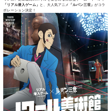
「リアル潜入ゲーム」
と、大人気アニメ
「ルパン三世」
がコラ
ボレーション決定！