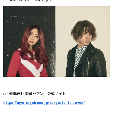
□「歌舞伎町 探偵セブン」公式サイト
https://mysterycircus.jp/tokyo/tanteiseven/