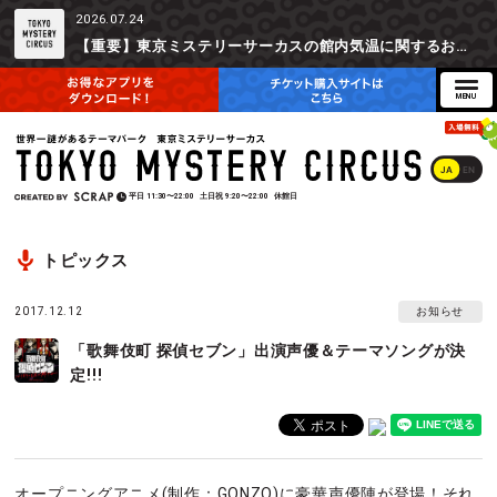
2026.07.24
【重要】東京ミステリーサーカスの館内気温に関するお詫びとご参加辞退時の返金対応について
JA
EN
平日
11:30〜22:00
土日祝
9:20〜22:00
休館日
トピックス
2017.12.12
お知らせ
「歌舞伎町 探偵セブン」出演声優＆テーマソングが決
定!!!
オープニングアニメ(制作：GONZO)に豪華声優陣が登場！それ