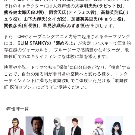
ぞれのキャラクターには人気声優の
大塚明夫氏(ラビット役)
、
熊谷健太郎氏(BJ役)
、
雨宮天氏(ティラミス役)
、
高橋英則氏(リ
ュウ役)、山下大輝氏(タイガ役)、加藤英美里氏(キョウコ役)、
関俊彦氏(所長役)、早見沙織氏(みずき役)
が出演します。
また、CMやオープニングアニメ内等で起用されるテーマソング
には、
GLIM SPANKYの『褒めろよ』
が決定！ハスキーで圧倒的
存在感のヴォーカルと、 ブルージーで感情豊かなギターが、歌
舞伎町でのエキサイティングな体験に華を添えます。
映画や小説、ドラマで知る”探偵”に自分自身がなり、”捜査”する
ことで、自分の知る街が非日常の空間へと変わる様を、エンタ
ーテインメントに満ちた歌舞伎町でご体験いただける「歌舞伎
町 探偵セブン」にどうぞご期待ください。
□声優陣一覧