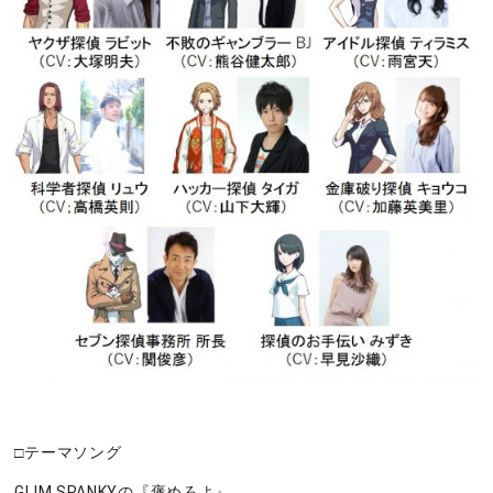
□テーマソング
GLIM SPANKYの『褒めろよ』