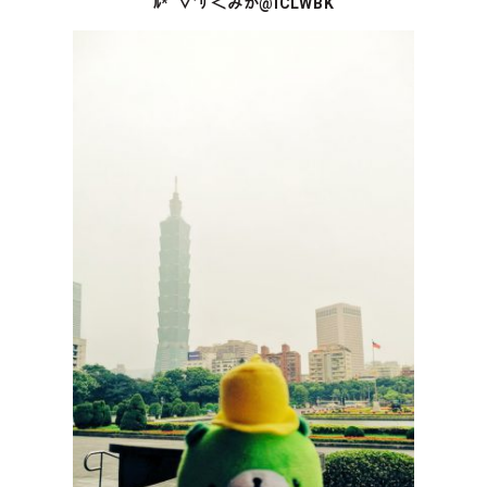
ﾙ* ‘▽’ﾘ ＜みか@ICLWBK