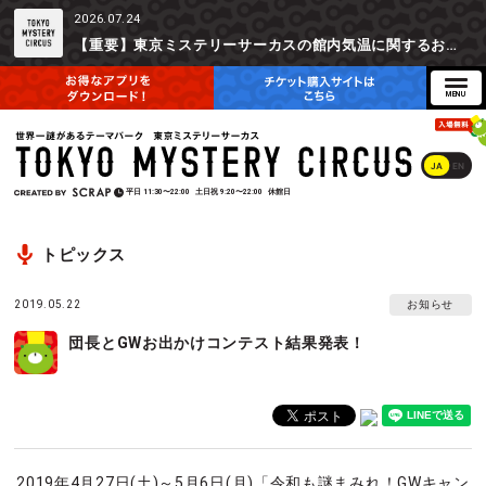
2026.07.24
【重要】東京ミステリーサーカスの館内気温に関するお詫びとご参加辞退時の返金対応について
JA
EN
平日
11:30〜22:00
土日祝
9:20〜22:00
休館日
トピックス
2019.05.22
お知らせ
団長とGWお出かけコンテスト結果発表！
2019年4月27日(土)～5月6日(月)「令和も謎まみれ！GWキャン