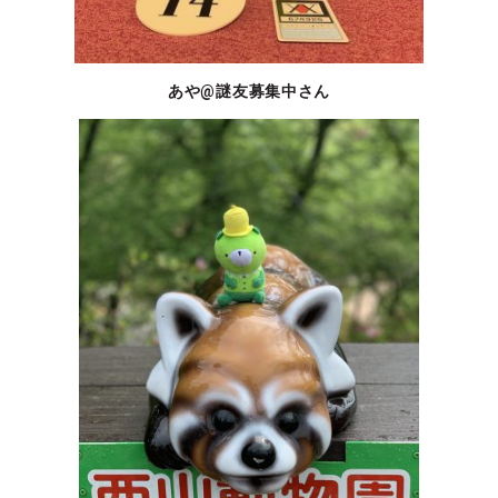
あや@謎友募集中さん