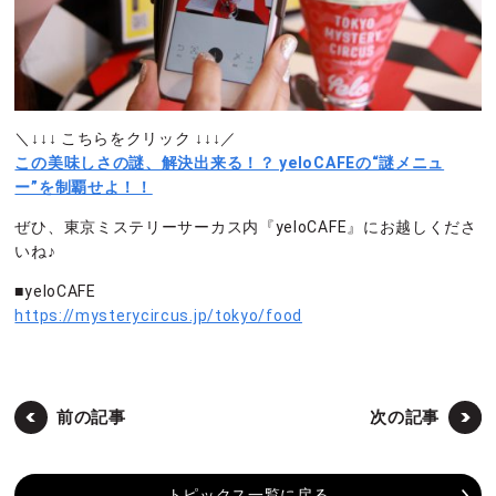
＼↓↓↓ こちらをクリック ↓↓↓／
この美味しさの謎、解決出来る！？ yeloCAFEの“謎メニュ
ー”を制覇せよ！！
ぜひ、東京ミステリーサーカス内『yeloCAFE』にお越しくださ
いね♪
■yeloCAFE
https://mysterycircus.jp/tokyo/food
前の記事
次の記事
トピックス一覧に戻る