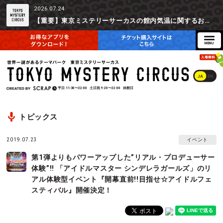
2026.07.24
【重要】東京ミステリーサーカスの館内気温に関するお詫びとご参加辞退時の返金対応について
JA
EN
平日
11:30〜22:00
土日祝
9:20〜22:00
休館日
トピックス
2019.07.23
イベント
第1弾よりもパワーアップした”リアル・プロデューサー
体験”!! 「アイドルマスター シンデレラガールズ」のリ
アル体験型イベント『開幕直前!!目指せ☆アイドルフェ
スティバル』開催決定！