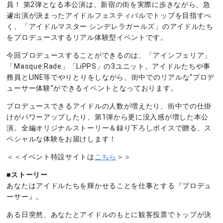
員！ 第2弾となる本公演は、新宿の街を実際に歩きながら、急
遽出演が決まったアイドルフェスティバルでトップを目指すべ
く、「アイドルマスター シンデレラガールズ」のアイドルたち
をプロデュースするリアル体験型イベントです。
今回プロデュースすることができるのは、「アインフェリア」
「Masque:Rade」「LiPPS」の3ユニット。アイドルたちや事
務員とLINE等でやりとりをしながら、街中でのリアルな“プロデ
ューサー体験”ができるイベントとなっております。
プロデュースできるアイドルの人数が増えたり、街中での仕掛
けがパワーアップしたり、第1弾から更に没入感が増した本公
演。全編オリジナルストーリー＆録り下ろしボイスで贈る、ス
ペシャルな体験をお届けします！
＜＜イベント特設サイトは
こちら
＞＞
■ストーリー
あなたはアイドルたちを輝かせることを仕事とする『プロデュ
ーサー』。
ある日突然、あなたとアイドルのもとに観客投票でトップが決