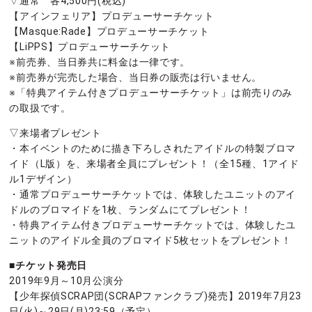
▽通常 各4,500円(税込)
【アインフェリア】プロデューサーチケット
【Masque:Rade】プロデューサーチケット
【LiPPS】プロデューサーチケット
※前売券、当日券共に料金は一律です。
※前売券が完売した場合、当日券の販売は行いません。
※「特典アイテム付きプロデューサーチケット」は前売りのみ
の取扱です。
▽来場者プレゼント
・本イベントのために描き下ろしされたアイドルの特製ブロマ
イド（L版）を、来場者全員にプレゼント！（全15種、1アイド
ル1デザイン）
・通常プロデューサーチケットでは、体験したユニットのアイ
ドルのブロマイドを1枚、ランダムにてプレゼント！
・特典アイテム付きプロデューサーチケットでは、体験したユ
ニットのアイドル全員のブロマイド5枚セットをプレゼント！
■チケット発売日
2019年9月～10月公演分
【少年探偵SCRAP団(SCRAPファンクラブ)発売】2019年7月23
日(火)～29日(月)23:59（予定）