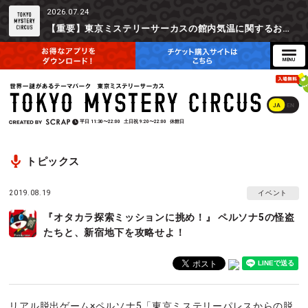
2026.07.24
【重要】東京ミステリーサーカスの館内気温に関するお詫びとご参加辞退時の返金対応について
JA
EN
平日
11:30〜22:00
土日祝
9:20〜22:00
休館日
トピックス
2019.08.19
イベント
『オタカラ探索ミッションに挑め！』 ペルソナ5の怪盗
たちと、新宿地下を攻略せよ！
リアル脱出ゲーム×ペルソナ5「東京ミステリーパレスからの脱