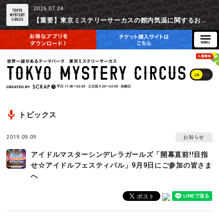
2026.07.24
【重要】東京ミステリーサーカスの館内気温に関するお詫びとご参加辞退時の返金対応について
JA
EN
平日
11:30〜22:00
土日祝
9:20〜22:00
休館日
トピックス
2019.09.09
お知らせ
アイドルマスターシンデレラガールズ「開幕直前!!目指
せ☆アイドルフェスティバル」9月9日にご参加の皆さま
へ