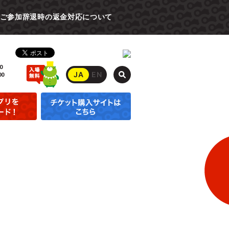
ご参加辞退時の返金対応について
0
JA
EN
00