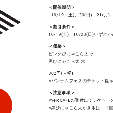
＜開催期間＞
10/19（土)、20(日)、21(月)
＜割引条件＞
10/19(土)、10/20(日
＜価格＞
ピンクぴにゃこら太 氷
黒ぴにゃこら太 氷
882円(＋税)
※バンナムフェスのチケット提示
＜注意事項＞
※yeloCAFEの受付にてチケ
※黒ぴにゃこら太かき氷は、『開