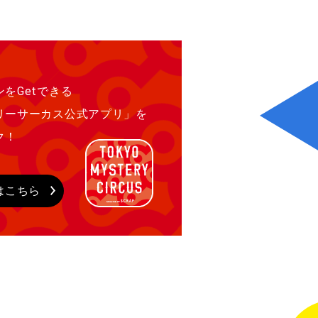
をGetできる
リーサーカス公式アプリ」を
ク！
はこちら