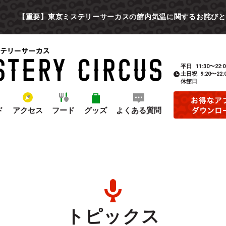
【重要】東京ミステリーサーカスの館内気温に関するお詫びと
平日
11:30〜22:0
土日祝
9:20〜22:
休館日
ド
アクセス
フード
グッズ
よくある質問
トピックス