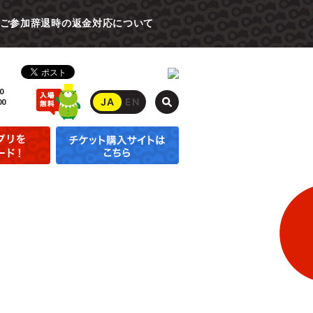
ご参加辞退時の返金対応について
0
JA
EN
00