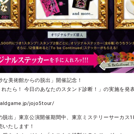
奇妙な美術館からの脱出」開催記念！
されたら！ 今日のあなたのスタンド診断！」の実施を発
game.jp/jojo5tour/
出」東京公演開催期間中、東京ミステリーサーカス1Fのye
売いたします！