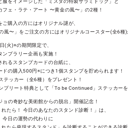
と服をイメージした「ミスタの特製サラミドッグ」と
カフェ・ラテ・アート 〜黄金の風〜」の2種！
をご購入の方にはオリジナル謎が、
の風〜」をご注文の方にはオリジナルコースター(全6種
1日(火)※の期間限定で、
タンプラリー企画も実施！
されるスタンプカードの台紙に、
ドの購入500円※につき1個スタンプを貯められます！
ステッカー（全6種）をプレゼント！
プリート特典として「To be Continued」ステッカ
ョジョの奇妙な美術館からの脱出」開催記念！
されたら！ 今日のあなたのスタンド診断！」は、
、今日の運勢の代わりに
刺されたら発現するスタンド」を診断することができる診