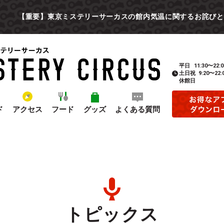
【重要】東京ミステリーサーカスの館内気温に関するお詫びと
平日
11:30〜22:0
土日祝
9:20〜22:
休館日
ド
アクセス
フード
グッズ
よくある質問
トピックス