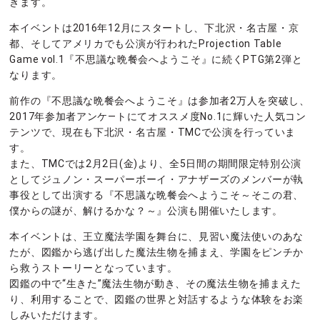
きます。
本イベントは2016年12月にスタートし、下北沢・名古屋・京
都、そしてアメリカでも公演が行われたProjection Table
Game vol.1『不思議な晩餐会へようこそ』に続くPTG第2弾と
なります。
前作の『不思議な晩餐会へようこそ』は参加者2万人を突破し、
2017年参加者アンケ―トにてオススメ度No.1に輝いた人気コン
テンツで、現在も下北沢・名古屋・TMCで公演を行っていま
す。
また、TMCでは2月2日(金)より、全5日間の期間限定特別公演
としてジュノン・スーパーボーイ・アナザーズのメンバーが執
事役として出演する『不思議な晩餐会へようこそ～そこの君、
僕からの謎が、解けるかな？～』公演も開催いたします。
本イベントは、王立魔法学園を舞台に、見習い魔法使いのあな
たが、図鑑から逃げ出した魔法生物を捕まえ、学園をピンチか
ら救うストーリーとなっています。
図鑑の中で“生きた”魔法生物が動き、その魔法生物を捕まえた
り、利用することで、図鑑の世界と対話するような体験をお楽
しみいただけます。