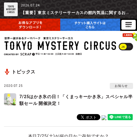
2026.07.24
【重要】東京ミステリーサーカスの館内気温に関するお詫びとご参加辞退時の返金対応について
JA
EN
平日
11:30〜22:00
土日祝
9:20〜22:00
休館日
トピックス
2020.07.25
お知らせ
7/25はかき氷の日！「くまっキーかき氷」スペシャル半
額セール 開催決定！
本日7/25(土)が何の日かご存知ですか？