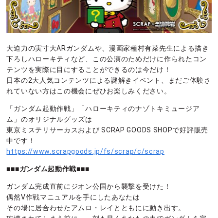
大迫力の実寸大ARガンダムや、漫画家種村有菜先生による描き
下ろしハローキティなど、この公演のためだけに作られたコン
テンツを実際に目にすることができるのは今だけ！
日本の2大人気コンテンツによる謎解きイベント、まだご体験さ
れていない方はこの機会にぜひお楽しみください。
「ガンダム起動作戦」「ハローキティのナゾトキミュージア
ム」のオリジナルグッズは
東京ミステリサーカスおよび SCRAP GOODS SHOPで好評販売
中です！
https://www.scrapgoods.jp/fs/scrap/c/scrap
■■■ガンダム起動作戦■■■
ガンダム完成直前にジオン公国から襲撃を受けた！
偶然V作戦マニュアルを手にしたあなたは
その場に居合わせたアムロ・レイとともにに動き出す。