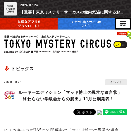
2026.07.24
【重要】東京ミステリーサーカスの館内気温に関するお詫びとご参加辞退時の返金対応について
JA
EN
平日
11:30〜22:00
土日祝
9:20〜22:00
休館日
トピックス
2020.10.23
イベント
ルーキーエディション「マッド博士の異常な遺言状」
「終わらない学級会からの脱出」11月公演発表！
ヒミツキチラボ365にて開催中の「マッド博士の異常な遺言