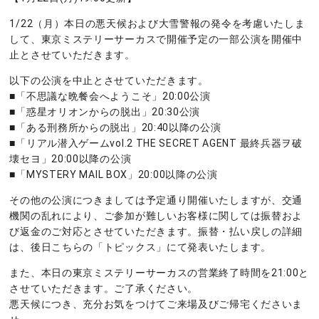
1/22（月）本日の悪天候および大雪警報の発令を考慮いたしま
して、東京ミステリーサーカスで開催予定の一部公演を開催中
止とさせていただきます。
以下の公演を中止とさせていただきます。
■「不思議な晩餐会へようこそ」20:00公演
■「惑星オリオンからの脱出」20:30公演
■「ある刑務所からの脱出」20:40以降の公演
■「リアル潜入ゲームvol.2 THE SECRET AGENT 最終兵器ヲ破
壊セヨ」20:00以降の公演
■「MYSTERY MAIL BOX」20:00以降の公演
その他の公演につきましては予定通り開催いたしますが、交通
機関の乱れにより、ご参加が難しいお客様に関しては振替およ
び返金のご対応とさせていただきます。振替・払い戻しの詳細
は、後日こちらの「トピックス」にて発表いたします。
また、本日の東京ミステリーサーカスの営業終了時間を21:00と
させていただきます。ご了承ください。
悪天候につき、充分お気をつけてご来場及びご帰宅くださいま