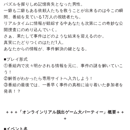
パズルを握りしめ記憶喪失となった男性。
一癖も二癖もある依頼人たちを救うことが出来るのは今この瞬
間、番組を見ている1万人の視聴者たち。
リアルタイムに情報が錯綜する中あなたも次第にこの奇妙な公
開捜査にのめり込んでいく。
さぁ、果たして事件はどのような結末を迎えるのか。
真実にたどりつくのはただ1人。
あなたからの情報が、事件解決の鍵となる。
■プレイ形式
①番組内で次々明かされる情報を元に、事件の謎を解いていこ
う！
②解答がわかったら専用サイトへ入力しよう！
③番組の最後では、一番早く事件の真相に辿り着いた参加者を
発表！？
＋＋＋「オンラインリアル脱出ゲーム大パーティー」概要＋＋
＋
■イベント名