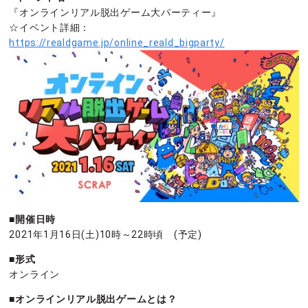
『オンラインリアル脱出ゲーム大パーティー』
☆イベント詳細：
https://realdgame.jp/online_reald_bigparty/
■開催日時
2021年1月16日(土)10時～22時頃 (予定)
■形式
オンライン
■オンラインリアル脱出ゲームとは？