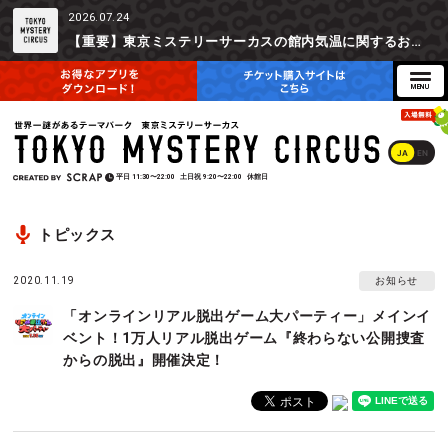
2026.07.24
【重要】東京ミステリーサーカスの館内気温に関するお詫びとご参加辞退時の返金対応について
JA
EN
平日
11:30〜22:00
土日祝
9:20〜22:00
休館日
トピックス
2020.11.19
お知らせ
「オンラインリアル脱出ゲーム大パーティー」メインイ
ベント！1万人リアル脱出ゲーム『終わらない公開捜査
からの脱出』開催決定！