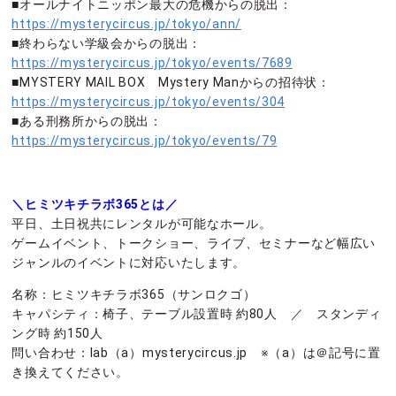
■オールナイトニッポン最大の危機からの脱出：
https://mysterycircus.jp/tokyo/ann/
■終わらない学級会からの脱出：
https://mysterycircus.jp/tokyo/events/7689
■MYSTERY MAIL BOX Mystery Manからの招待状：
https://mysterycircus.jp/tokyo/events/304
■ある刑務所からの脱出：
https://mysterycircus.jp/tokyo/events/79
＼ヒミツキチラボ365とは／
平日、土日祝共にレンタルが可能なホール。
ゲームイベント、トークショー、ライブ、セミナーなど幅広い
ジャンルのイベントに対応いたします。
名称：ヒミツキチラボ365（サンロクゴ）
キャパシティ：椅子、テーブル設置時 約80人 ／ スタンディ
ング時 約150人
問い合わせ：lab（a）mysterycircus.jp ※（a）は＠記号に置
き換えてください。