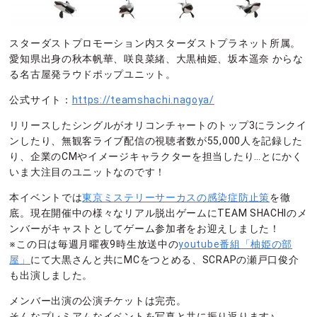
スターダストプロモーション内スターダストプラネット所属。
愛知県出身の秋本帆華、咲良菜緒、大黒柚姫、坂本遥奈 からな
る名古屋発ラウドポップユニット。
公式サイト：
https://teamshachi.nagoya/
リリースしたシングルがオリコンチャートのトップ3にランクイ
ンしたり、無観客ライブ配信の視聴者数が55,000人を記録した
り、企業のCMやイメージキャラクターを担当したり…とにかく
いま大注目のユニットなのです！
本イベントでは
東京ミステリーサーカスの感染症防止策
を徹
底。現在開催中の様々なリアル脱出ゲームにTEAM SHACHIのメ
ンバーがキャストとしてゲーム参加者をお迎えしました！
※この日は毎週月曜夜9時生放送中の
youtube番組「柚姫の部
屋」
にて大黒さんと共にMCをつとめる、SCRAPの瀬戸口俊介
も出演しました。
メンバー出演の公演チケットは完売。
そんなプレミアムなイベントを写真と共に振り返ります♪