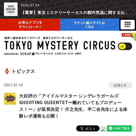
2026.07.24
【重要】東京ミステリーサーカスの館内気温に関するお詫びとご参加辞退時の返金対応について
JA
EN
平日
11:30〜22:00
土日祝
9:20〜22:00
休館日
トピックス
2021.01.10
お知らせ
大好評の「アイドルマスター シンデレラガールズ
SHOOTING QUEENTET〜離れていてもプロデュー
ス！〜」が延長決定！ 廾之先生、半二合先生による体
験レポ漫画も公開！