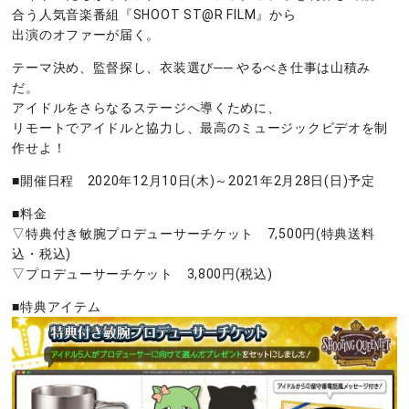
合う人気音楽番組『SHOOT ST@R FILM』から
出演のオファーが届く。
テーマ決め、監督探し、衣装選び── やるべき仕事は山積み
だ。
アイドルをさらなるステージへ導くために、
リモートでアイドルと協力し、最高のミュージックビデオを制
作せよ！
■開催日程 2020年12月10日(木)～2021年2月28日(日)予定
■料金
▽特典付き敏腕プロデューサーチケット 7,500円(特典送料
込・税込)
▽プロデューサーチケット 3,800円(税込)
■特典アイテム