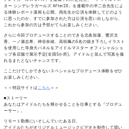
ター シンデレラガールズ After20」を連載中の半二合先生によ
る体験レポート漫画も公開。両先生が公演を体験してどのよう
に思ったのか、すでに参加された方は公演を思い出しながら、
これから参加の方は予習がてらお楽しみください。
さらに今回プロデュースすることのできる北条加蓮、鷺沢文
香、一ノ瀬志希、神谷奈緒、高垣楓の5名の描き下ろしイラスト
を使用した等身大パネルをアイドルマスター オフィシャルショ
ップ各店舗で展示予定(全国5か所)。アイドルと並んで写真を撮
れるまたとないチャンスです。
ここだけでしかできないスペシャルなプロデュース体験をぜひ
お楽しみください。
＜＜特設サイトは
こちら
＞＞
■ストーリー
あなたはアイドルたちを輝かせることを仕事とする『プロデュ
ーサー』。
リモート勤務にいそしんでいたある日、
アイドルたちがオリジナルミュージックビデオを制作して競い