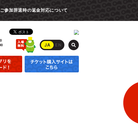
ご参加辞退時の返金対応について
0
JA
EN
00