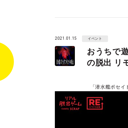
2021.01.15
イベント
おうちで
の脱出 リ
「潜水艦ポセイド