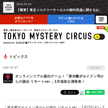
2026.07.24
【重要】東京ミステリーサーカスの館内気温に関するお詫びとご参加辞退時の返金対応について
JA
EN
平日
11:30〜22:00
土日祝
9:20〜22:00
休館日
トピックス
2021.01.27
イベント
オンラインリアル脱出ゲーム！「潜水艦ポセイドン号か
らの脱出 リモートver.」2月追加公演発表！
「潜水艦ポセイドン号からの脱出 リモートver.」2月2日(火)～2