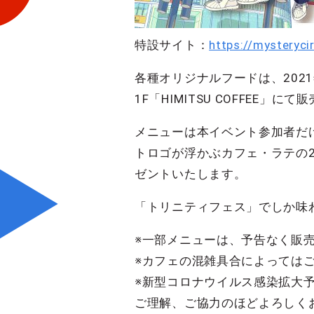
特設サイト：
https://mysteryc
各種オリジナルフードは、202
1F「HIMITSU COFFEE」に
メニューは本イベント参加者だけがご
トロゴが浮かぶカフェ・ラテの
ゼントいたします。
「トリニティフェス」でしか味
※一部メニューは、予告なく販
※カフェの混雑具合によっては
※新型コロナウイルス感染拡大
ご理解、ご協力のほどよろしく