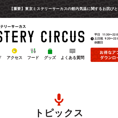
【重要】東京ミステリーサーカスの館内気温に関するお詫びと
平日
11:30〜22:0
土日祝
9:20〜22:
休館日
ド
アクセス
フード
グッズ
よくある質問
トピックス