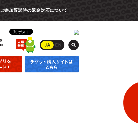
ご参加辞退時の返金対応について
0
JA
EN
00