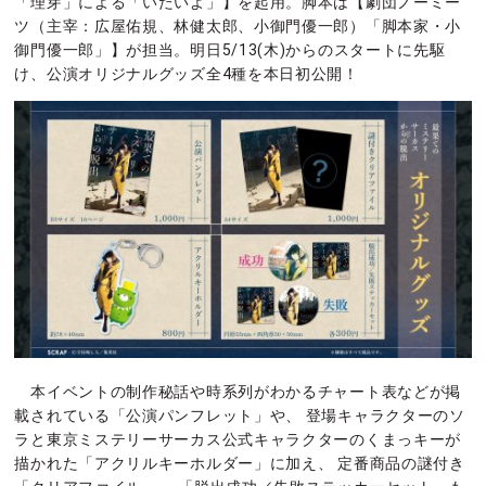
「理芽」による「いたいよ」】を起用。脚本は【劇団ノーミー
ツ（主宰：広屋佑規、林健太郎、小御門優一郎）「脚本家・小
御門優一郎」】が担当。明日5/13(木)からのスタートに先駆
け、公演オリジナルグッズ全4種を本日初公開！
本イベントの制作秘話や時系列がわかるチャート表などが掲
載されている「公演パンフレット」や、 登場キャラクターのソ
ラと東京ミステリーサーカス公式キャラクターのくまっキーが
描かれた「アクリルキーホルダー」に加え、 定番商品の謎付き