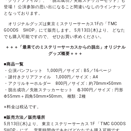
「クリアファイル」、 「脱出成功／失敗ステッカーセット」も
登場！ 公演参加の思い出になること間違いなしのラインナップ
となっております。
オリジナルグッズは東京ミステリーサーカス1Fの「TMC
GOODS SHOP」にて販売します。 5月13日(木)より、 どなた
でも購入可能ですので、 ぜひお買い求めください。
＋＋＋「最果てのミステリーサーカスからの脱出」オリジナル
グッズ概要＋＋＋
■商品一覧
・公演パンフレット 1,000円／サイズ：B5／16ページ
・謎付きクリアファイル 1,000円／サイズ：A4
・アクリルキーホルダー 800円／サイズ：約70mm×50mm
・脱出成功／失敗ステッカーセット 各300円／サイズ：円形
Φ55mm＋四角50mm×50mm、 種類 : 2種
※料金は税込です。
■販売方法／販売場所
5月13日(木)より、 東京ミステリーサーカス 1F 「TMC GOODS
SHOP」にて、 営業時間内であればどなたでも購入可能です。