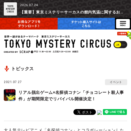
2026.07.24
【重要】東京ミステリーサーカスの館内気温に関するお詫びとご参加辞退時の返金対応について
JA
EN
平日
11:30〜22:00
土日祝
9:20〜22:00
休館日
トピックス
2021.07.27
イベント
リアル脱出ゲーム×名探偵コナン「チョコレート殺人事
件」が期間限定でリバイバル開催決定！
大人気テレビアニメ「名探偵コナン」とコラボレーションした