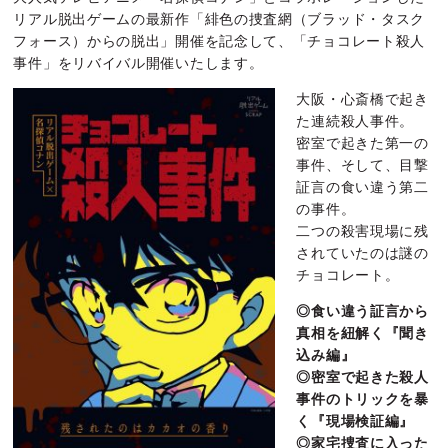
リアル脱出ゲームの最新作「緋色の捜査網（ブラッド・タスク
フォース）からの脱出」開催を記念して、「チョコレート殺人
事件」をリバイバル開催いたします。
大阪・心斎橋で起き
た連続殺人事件。
密室で起きた第一の
事件、そして、目撃
証言の食い違う第二
の事件。
二つの殺害現場に残
されていたのは謎の
チョコレート。
◎食い違う証言から
真相を紐解く『聞き
込み編』
◎密室で起きた殺人
事件のトリックを暴
く『現場検証編』
◎家宅捜査に入った