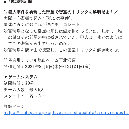
■『現場検証編』
＼殺人事件を再現した部屋で密室のトリックを解明せよ！／
大阪・心斎橋で起きた“第１の事件”。
遺体の近くに残された謎のチョコレート。
殺害現場となった部屋の扉には鍵が掛かっていた。しかし、唯
一の鍵はその部屋の中に残されていた。犯人は一体どのように
してこの密室から出て行ったのか。
殺害現場を隅々まで捜査し、この密室トリックを解き明かせ。
開催会場：リアル脱出ゲーム下北沢店
開催期間：2021年8月5日(木)〜12月31日(金)
▼ゲームシステム
制限時間：30分
チーム人数：最大6人
スタート：一斉スタート
詳細ページ：
https://realdgame.jp/ajito/conan_chocolate/event/inspecti