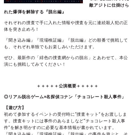
敵アジトに仕掛けら
れた爆弾を解除する『脱出編』
それぞれの捜査で手に入れた情報や捜査を元に連続殺人犯の正
体を突き止めろ！
『聞き込み編』『現場検証編』『脱出編』どの順番で挑戦して
も、それぞれ単独でもお楽しみいただけます。
ぜひ、最新作の「緋色の捜査網からの脱出」とあわせて、本公
演にも挑戦してみてください！
＋＋＋＋＋公演概要＋＋＋＋＋
◎リアル脱出ゲーム×名探偵コナン「チョコレート殺人事件」
【遊び方】
初めて参加するイベントの受付時に“捜査キット”をお渡ししま
す。捜査キットには事件のあらましなど“チョコレート殺人事
件”を解き明かすのに必要な基本情報が書かれています。
『聞き込み編』『現場検証編』『脱出編』の事件を遊ぶと、そ