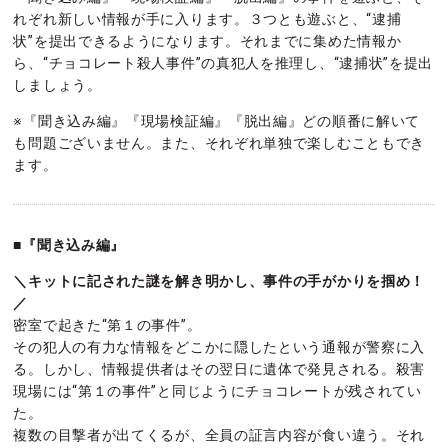
れぞれ新しい情報が手に入ります。３つとも遊ぶと、“逮捕
状”を提出できるようになります。それまでに集めた情報か
ら、“チョコレート殺人事件”の真犯人を推理し、“逮捕状”を提出
しましょう。
※『聞き込み編』『現場検証編』『脱出編』どの順番に解いて
も問題ございません。また、それぞれ単独で楽しむこともでき
ます。
■『聞き込み編』
＼キットに記された謎を解き明かし、事件の手がかりを掴め！
／
密室で起きた“第１の事件”。
その犯人の有力な情報をどこかに隠したという通報が警察に入
る。しかし、情報提供者はその翌日に遺体で発見される。殺害
現場には“第１の事件”と同じようにチョコレートが残されてい
た。
複数の目撃者が出てくるが、全員の証言内容が食い違う。それ