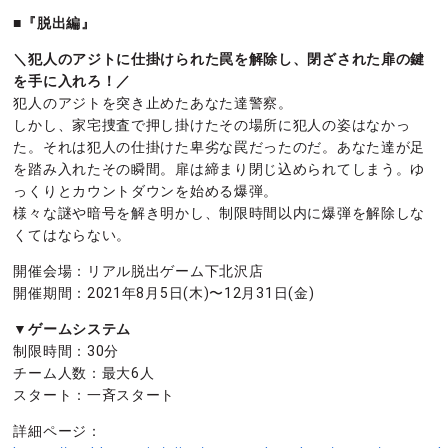
■『脱出編』
＼犯人のアジトに仕掛けられた罠を解除し、閉ざされた扉の鍵
を手に入れろ！／
犯人のアジトを突き止めたあなた達警察。
しかし、家宅捜査で押し掛けたその場所に犯人の姿はなかっ
た。それは犯人の仕掛けた卑劣な罠だったのだ。あなた達が足
を踏み入れたその瞬間。扉は締まり閉じ込められてしまう。ゆ
っくりとカウントダウンを始める爆弾。
様々な謎や暗号を解き明かし、制限時間以内に爆弾を解除しな
くてはならない。
開催会場：リアル脱出ゲーム下北沢店
開催期間：2021年8月5日(木)〜12月31日(金)
▼ゲームシステム
制限時間：30分
チーム人数：最大6人
スタート：一斉スタート
詳細ページ：