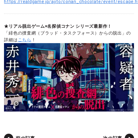
https://realdgame.jp/ajito/conan_chocolate/event/escape.h
★リアル脱出ゲーム×名探偵コナン シリーズ最新作！
「緋色の捜査網（ブラッド・タスクフォース）からの脱出」の
詳細は
こちら
！