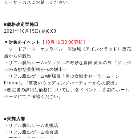
リーサーカスにお越しください。
■価格改定実施日
2021年10月15日(金)0:00
▼対象外イベント
【10月16日0:00更新】
・ソードアート・オンライン 浮遊城《アインクラッド》第72
層からの脱出
・
リアル脱出ゲーム×ジョジョの奇妙な冒険 黄金の風 「ジョジ
ョの奇妙な美術館からの脱出」
・リアル脱出ゲーム×劇場版「美少女戦士セーラームーン
Eternal」『闇夜のウェディングパーティーからの脱出』
※改定後の詳細な価格については、各イベント、店舗のホーム
ページにてご確認ください。
■実施店舗
・リアル脱出ゲーム札幌店
・リアル脱出ゲーム仙台店