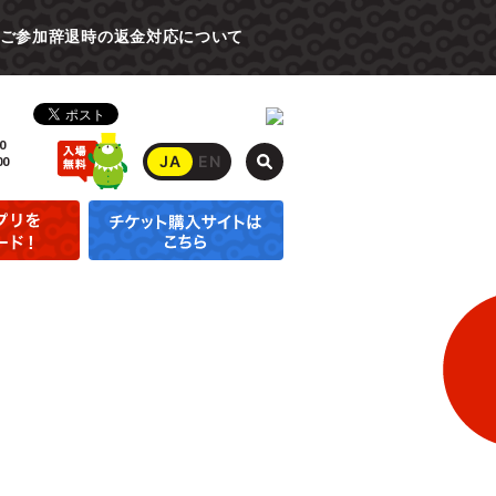
ご参加辞退時の返金対応について
0
JA
EN
00