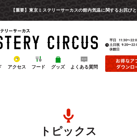
【重要】東京ミステリーサーカスの館内気温に関するお詫びと
平日
11:30〜22:0
土日祝
9:20〜22:
休館日
ド
アクセス
フード
グッズ
よくある質問
トピックス