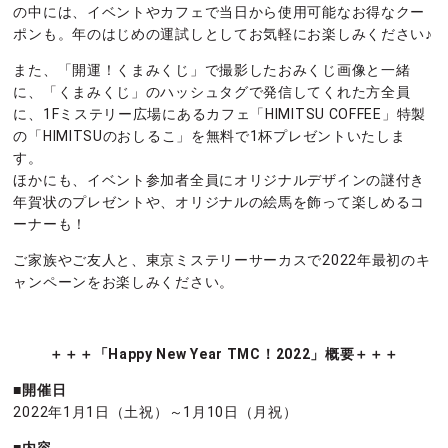
の中には、イベントやカフェで当日から使用可能なお得なクー
ポンも。年のはじめの運試しとしてお気軽にお楽しみください♪
また、「開運！くまみくじ」で撮影したおみくじ画像と一緒
に、「くまみくじ」のハッシュタグで発信してくれた方全員
に、1Fミステリー広場にあるカフェ「HIMITSU COFFEE」特製
の「HIMITSUのおしるこ」を無料で1杯プレゼントいたしま
す。
ほかにも、イベント参加者全員にオリジナルデザインの謎付き
年賀状のプレゼントや、オリジナルの絵馬を飾って楽しめるコ
ーナーも！
ご家族やご友人と、東京ミステリーサーカスで2022年最初のキ
ャンペーンをお楽しみください。
＋＋＋「
Happy New
Year TMC
！2022
」概要＋＋＋
■開催日
2022年1月1日（土祝）～1月10日（月祝）