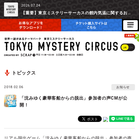
2026.07.24
【重要】東京ミステリーサーカスの館内気温に関するお詫びとご参加辞退時の返金対応について
JA
EN
平日
11:30〜22:00
土日祝
9:20〜22:00
休館日
トピックス
2018.02.06
お知らせ
「沈みゆく豪華客船からの脱出」参加者の声CMが公
開！
リアル脱出ゲーム「沈みゆく豪華客船からの脱出」参加者の声