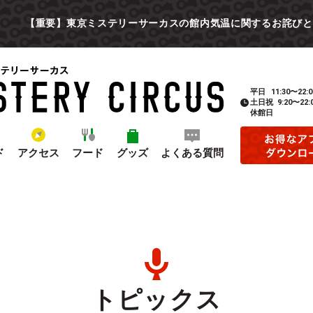
【重要】東京ミステリーサーカスの館内気温に関するお詫びと
平日
11:30〜22:0
土日祝
9:20〜22:
休館日
ド
アクセス
フード
グッズ
よくある質問
トピックス