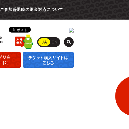
ご参加辞退時の返金対応について
0
JA
EN
00