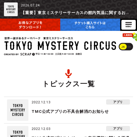
2026.07.24
【重要】東京ミステリーサーカスの館内気温に関するお詫びとご参加辞退時の返金対応について
JA
EN
平日
11:30〜22:00
土日祝
9:20〜22:00
休館日
トピックス一覧
アプリ
2022.12.13
TMC公式アプリの不具合解消のお知らせ
アプリ
2022.12.03