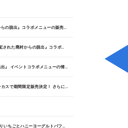
リアル脱出ゲーム×学園アイドルマスター『人狼潜む文化祭からの脱出』コラボメニューの販売が決定！
【呪術脱出】東京ミステリーサーカス改装に伴う『呪霊に支配された廃村からの脱出』コラボメニューの一時販売中止と販売期間延長に関して
リアル脱出ゲーム×呪術廻戦『呪霊に支配された廃村からの脱出』 イベントコラボメニューの情報を一挙公開！ 高専生時代の五条悟や夏油傑をイメージしたデザートを東京ミステリーサーカスで限定販売！
『鬼滅の刃脱出』オリジナルフード3種が東京ミステリーサーカスで期間限定販売決定！ さらに、煉獄杏寿郎ナレーションの新CMも公開！
HIMITSUCOFFEEに新メニュー登場☆「くまっキーのたっぷりいちごとハニーヨーグルトパフェ」