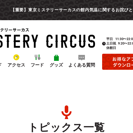
【重要】東京ミステリーサーカスの館内気温に関するお詫びと
平日
11:30〜22:0
土日祝
9:20〜22:
休館日
ド
アクセス
フード
グッズ
よくある質問
トピックス一覧