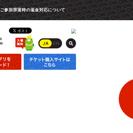
ご参加辞退時の返金対応について
0
JA
EN
00