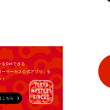
をGetできる
リーサーカス公式アプリ」を
ク！
はこちら