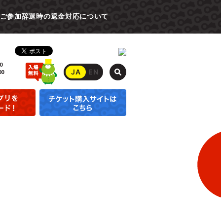
ご参加辞退時の返金対応について
0
JA
EN
00