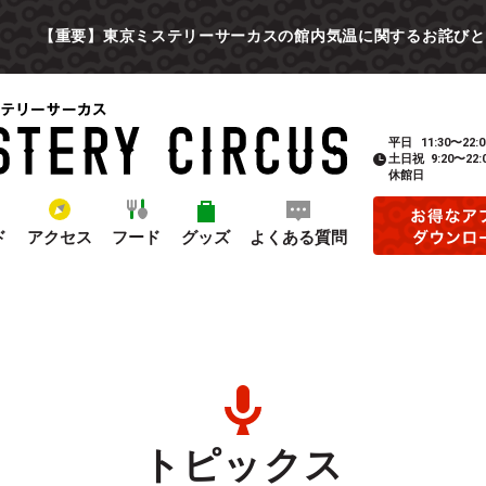
【重要】東京ミステリーサーカスの館内気温に関するお詫びと
平日
11:30〜22:0
土日祝
9:20〜22:
休館日
ド
アクセス
フード
グッズ
よくある質問
トピックス