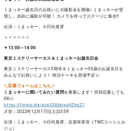
くまっキー誕生日のお祝いに大撮影会を開催♪ くまっキーが登
壇し、自由に撮影が可能！ カメラを持ってステージに集合!!
出演：くまっキー、小日向真芽
＝＝＝＝＝＝
▼13:00～14:00
東京ミステリーサーカス＆くまっキーお誕生日会
東京ミステリーサーカス5周年＆くまっキー55歳のお誕生日を
みんなでお祝いしよう！ 特注ケーキも登場予定☆
＼応募フォームはこちら／
くまっキーに聞いてみたい質問
を募集します！何回応募しても
OK☆
https://forms.gle/ecs33XdkrxoHZhe27
〆切：2022年12月17日(土)23:59
出演：くまっキー、小日向真芽、志賀有里音（TMCコンシェル
ジュ）