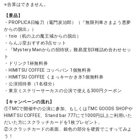
※合算はできません。
【景品】
・PROPLICA日輪刀（竈門炭治郎）（『無限列車さまよう悪夢
からの脱出』）
・toio（机の上の魔王城からの脱出）
・らんぷ堂おすすめ3点セット
・『Mystery Manからの招待状』難易度別3種詰め合わせセッ
ト
・ドリンク1杯無料券
・HIMITSU COFFEE コッペパン 1個無料券
・HIMITSU COFFEE くまっキーかき氷1個無料券
・公演招待券（1名様分）
・東京ミステリーサーカスの公演で使える300円クーポン
【キャンペーンの流れ】
①TMCで開催中の公演に参加、もしくはTMC GOODS SHOPや
HIMITSU COFFEE、Stand bar 777にて1000円以上ご利用いた
だいた方にスクラッチカードを1枚プレゼント。
②スクラッチカードの表面、銀色の部分を硬貨でこすってみよ
う！