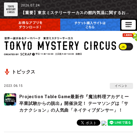
2026.07.24
【重要】東京ミステリーサーカスの館内気温に関するお詫びとご参加辞退時の返金対応について
JA
EN
平日
11:30〜22:00
土日祝
9:20〜22:00
休館日
トピックス
2023.06.15
イベント
Projection Table Game最新作『魔法料理アカデミー
卒業試験からの脱出』開催決定！ テーマソングは「サ
カナクション」の人気曲「ネイティブダンサー」！