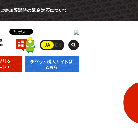
ご参加辞退時の返金対応について
0
JA
EN
00