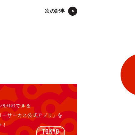
次の記事
をGetできる
リーサーカス公式アプリ」を
ク！