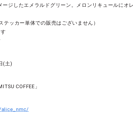
メージしたエメラルドグリーン。メロンリキュールにオ
（ステッカー単体での販売はございません）
ます
す
日(土)
SU COFFEE」
o/alice_nmc/