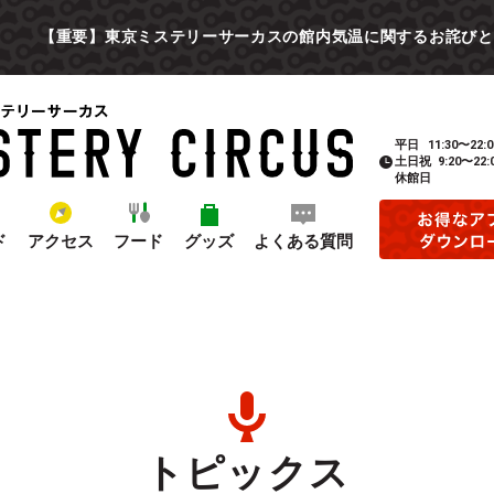
【重要】東京ミステリーサーカスの館内気温に関するお詫びと
平日
11:30〜22:0
土日祝
9:20〜22:
休館日
ド
アクセス
フード
グッズ
よくある質問
トピックス