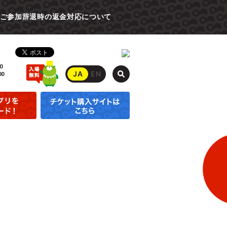
ご参加辞退時の返金対応について
0
JA
EN
00