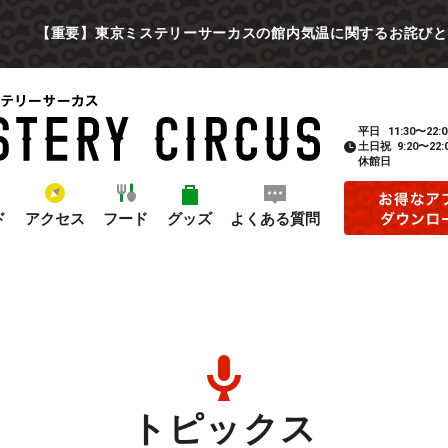
【重要】東京ミステリーサーカスの館内気温に関するお詫びと
平日
11:30〜22:0
土日祝
9:20〜22:
休館日
ド
アクセス
フード
グッズ
よくある質問
トピックス