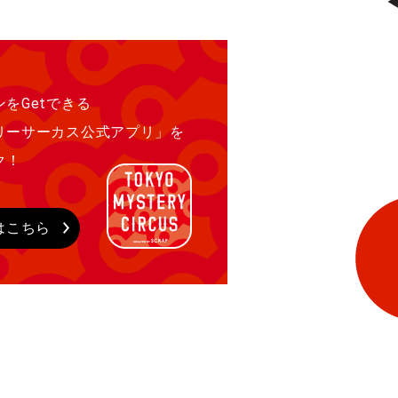
をGetできる
リーサーカス公式アプリ」を
ク！
はこちら