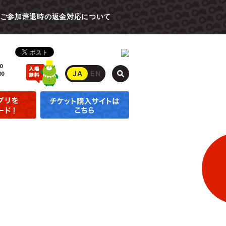
ご参加辞退時の返金対応について
0
JA
EN
00