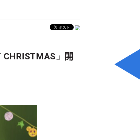
 CHRISTMAS」開
！