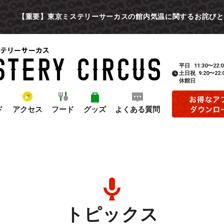
【重要】東京ミステリーサーカスの館内気温に関するお詫びと
平日
11:30〜22:0
土日祝
9:20〜22:
休館日
ド
アクセス
フード
グッズ
よくある質問
トピックス