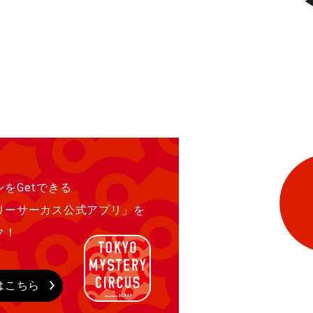
をGetできる
リーサーカス公式アプリ」を
ク！
はこちら