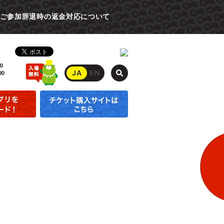
ご参加辞退時の返金対応について
0
JA
EN
00