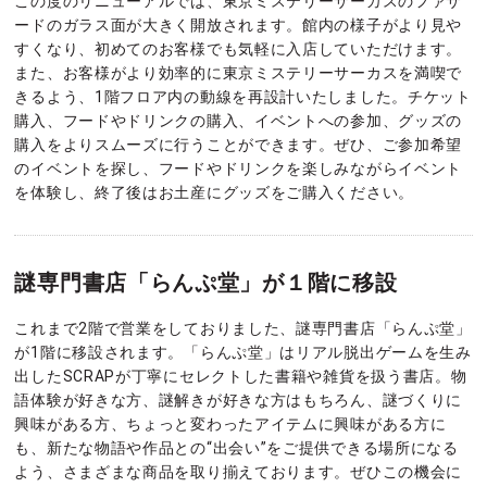
この度のリニューアルでは、東京ミステリーサーカスのファサ
ードのガラス面が大きく開放されます。館内の様子がより見や
すくなり、初めてのお客様でも気軽に入店していただけます。
また、お客様がより効率的に東京ミステリーサーカスを満喫で
きるよう、1階フロア内の動線を再設計いたしました。チケット
購入、フードやドリンクの購入、イベントへの参加、グッズの
購入をよりスムーズに行うことができます。ぜひ、ご参加希望
のイベントを探し、フードやドリンクを楽しみながらイベント
を体験し、終了後はお土産にグッズをご購入ください。
謎専門書店「らんぷ堂」が１階に移設
これまで2階で営業をしておりました、謎専門書店「らんぷ堂」
が1階に移設されます。「らんぷ堂」はリアル脱出ゲームを生み
出したSCRAPが丁寧にセレクトした書籍や雑貨を扱う書店。物
語体験が好きな方、謎解きが好きな方はもちろん、謎づくりに
興味がある方、ちょっと変わったアイテムに興味がある方に
も、新たな物語や作品との“出会い”をご提供できる場所になる
よう、さまざまな商品を取り揃えております。ぜひこの機会に