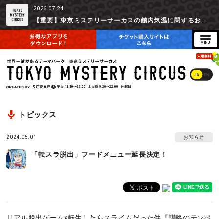
2026.07.24
【重要】東京ミステリーサーカスの館内気温に関するお詫びとご参加辞退時の返金対応について
JA
EN
平日
11:30〜22:00
土日祝
9:20〜22:00
休館日
トピックス
2024.05.01
お知らせ
「転スラ脱出」フードメニュー延長決定！
リアル脱出ゲーム×転生したらスライムだった件『謀略のテンペ