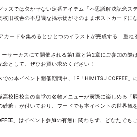
グッズでは欠かせない定番アイテム「不思議解決記念ス
高校旧校舎の不思議な掲示物がそのままポストカードに
リアカードを集めるとひとつのイラストが完成する「重ね
リーサーカスにて開催される第1章と第2章にご参加の際
記念として、ぜひお買い求めください！
の本イベント開催期間中、1F「HIMITSU COFFE
骸高校旧校舎の食堂の名物メニューが実際に楽しめる「屍
の砂糖」が付いており、フードでも本イベントの世界観
 COFFEE」はイベント参加の有無に関わらず、どなたで