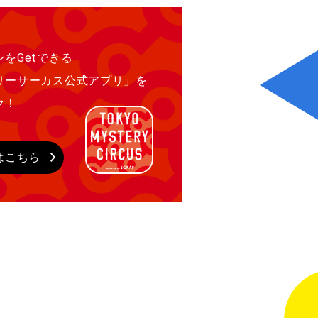
をGetできる
リーサーカス公式アプリ」を
ク！
はこちら