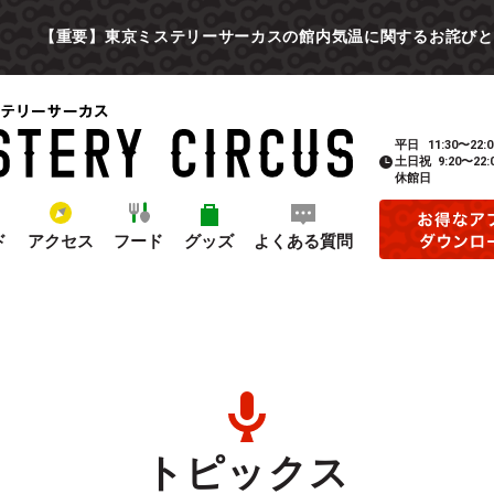
【重要】東京ミステリーサーカスの館内気温に関するお詫びと
平日
11:30〜22:0
土日祝
9:20〜22:
休館日
ド
アクセス
フード
グッズ
よくある質問
トピックス