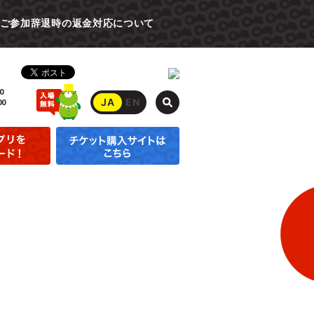
ご参加辞退時の返金対応について
0
JA
EN
00