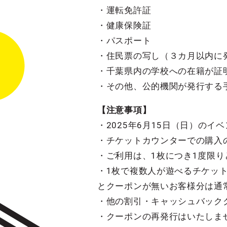
・運転免許証
・健康保険証
・パスポート
・住⺠票の写し（３カ⽉以内に
・千葉県内の学校への在籍が証
・その他、公的機関が発⾏する
【注意事項】
・2025年6月15日（日）の
・チケットカウンターでの購入
・ご利用は、1枚につき1度限り
・1枚で複数人が遊べるチケッ
とクーポンが無いお客様分は通
・他の割引・キャッシュバック
・クーポンの再発行はいたしま