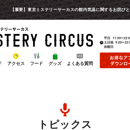
【重要】東京ミステリーサーカスの館内気温に関するお詫びと
平日
11:30〜22:0
土日祝
9:20〜22:
休館日
ド
アクセス
フード
グッズ
よくある質問
トピックス