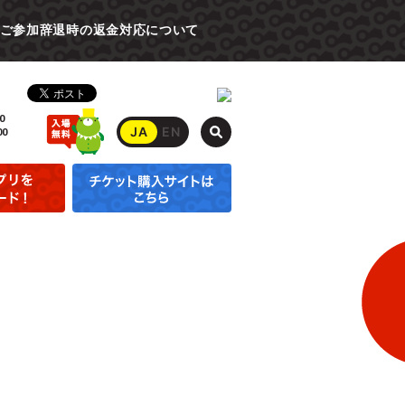
ご参加辞退時の返金対応について
0
JA
EN
00