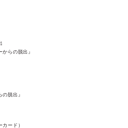
』
出
ーからの脱出』
らの脱出』
ーカード）