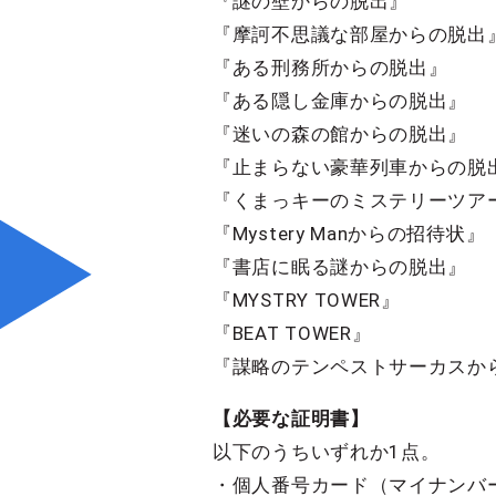
『謎の壁からの脱出』
『摩訶不思議な部屋からの脱出
『ある刑務所からの脱出』
『ある隠し金庫からの脱出』
『迷いの森の館からの脱出』
『止まらない豪華列車からの脱
『くまっキーのミステリーツア
『Mystery Manからの招待状』
『書店に眠る謎からの脱出』
『MYSTRY TOWER』
『BEAT TOWER』
『謀略のテンペストサーカスか
【必要な証明書】
以下のうちいずれか1点。
・個人番号カード（マイナンバ