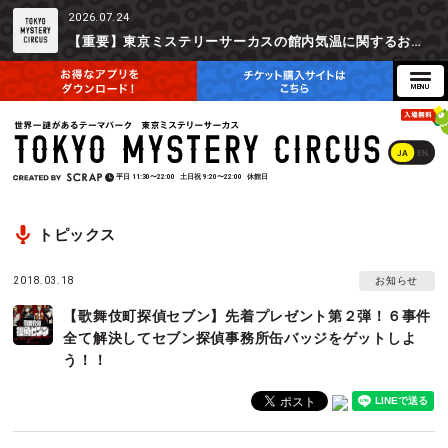
2026.07.24
【重要】東京ミステリーサーカスの館内気温に関するお詫びとご参加辞退時の返金対応について
JA
EN
平日
11:30〜22:00
土日祝
9:20〜22:00
休館日
トピックス
2018.03.18
お知らせ
【歌舞伎町探偵セブン】先着プレゼント第２弾！６事件
全て解決してセブン探偵事務所缶バッジをゲットしよ
う！！