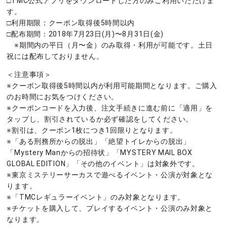
□TMC公式アプリをダウンロードした方のみご利用いただけま
す。
□利用期限：クーポン取得後5時間以内
□配布期間：2018年7月23日(月)〜8月31日(金)
※期間内の平日（月〜金）のみ取得・利用が可能です。土日
祝には配布しておりません。
＜注意事項＞
※クーポン取得後5時間以内が利用可能期間となります。ご購入
のお時間にお気をつけください。
※クーポンコードを入力後、注文手続きに進む前に「適用」を
タップし、割引されているか必ず確認をしてください。
※割引は、クーポン1枚につき1回限りとなります。
※「ある刑務所からの脱出」「絶望トイレからの脱出」
「Mystery Manからの招待状」「MYSTERY MAIL BOX
GLOBAL EDITION」「その他のイベント」は対象外です。
※東京ミステリーサーカスで遊べるイベント・公演が対象とな
ります。
※「TMCレギュラーイベント」のみ対象となります。
※チケットを購入して、プレイするイベント・公演のみ対象と
なります。