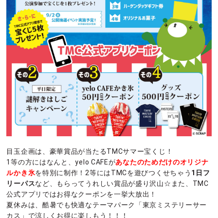
目玉企画は、豪華賞品が当たるTMCサマー宝くじ！
1等の方にはなんと、yelo CAFEが
あなたのためだけのオリジナ
ルかき氷
を特別に制作！2等にはTMCを遊びつくせちゃう
1日フ
リーパス
など、もらってうれしい賞品が盛り沢山☆また、TMC
公式アプリではお得なクーポンを一挙大放出！
夏休みは、酷暑でも快適なテーマパーク「東京ミステリーサー
カス」で涼しくお得に楽しもう！！！