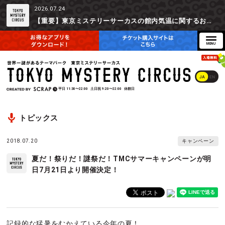
2026.07.24
【重要】東京ミステリーサーカスの館内気温に関するお詫びとご参加辞退時の返金対応について
JA
EN
平日
11:30〜22:00
土日祝
9:20〜22:00
休館日
トピックス
2018.07.20
キャンペーン
夏だ！祭りだ！謎祭だ！TMCサマーキャンペーンが明
日7月21日より開催決定！
記録的な猛暑をむかえている今年の夏！