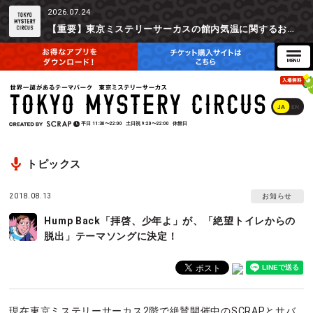
2026.07.24
【重要】東京ミステリーサーカスの館内気温に関するお詫びとご参加辞退時の返金対応について
JA
EN
平日
11:30〜22:00
土日祝
9:20〜22:00
休館日
トピックス
2018.08.13
お知らせ
Hump Back「拝啓、少年よ」が、「絶望トイレからの
脱出」テーマソングに決定！
現在東京ミステリーサーカス2階で絶賛開催中のSCRAPとサバ