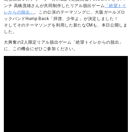
ンナ 高橋茂雄さんが共同制作したリアル脱出ゲーム
「絶望トイ
レからの脱出」
。この公演のテーマソングに、大阪ガールズロ
ックバンドHump Back「拝啓、少年よ」が決定しました！
そしてそのテーマソングを利用した新たなCMも、本日公開しま
した。
大興奮の2人限定リアル脱出ゲーム「絶望トイレからの脱出」
に、この機会にぜひご参加ください。