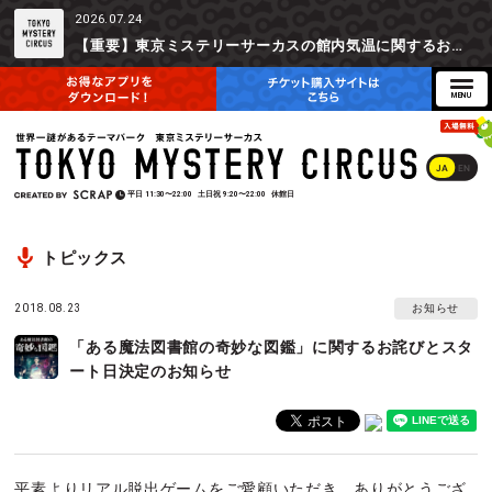
2026.07.24
【重要】東京ミステリーサーカスの館内気温に関するお詫びとご参加辞退時の返金対応について
JA
EN
平日
11:30〜22:00
土日祝
9:20〜22:00
休館日
トピックス
2018.08.23
お知らせ
「ある魔法図書館の奇妙な図鑑」に関するお詫びとスタ
ート日決定のお知らせ
平素よりリアル脱出ゲームをご愛顧いただき、ありがとうござ