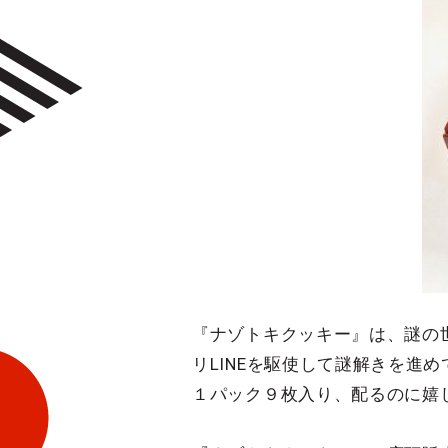
『ナゾトキクッキー』は、謎の
リLINEを駆使して謎解きを進
１パック９枚入り、配るのに嬉