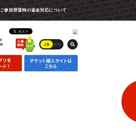
ご参加辞退時の返金対応について
0
JA
EN
00