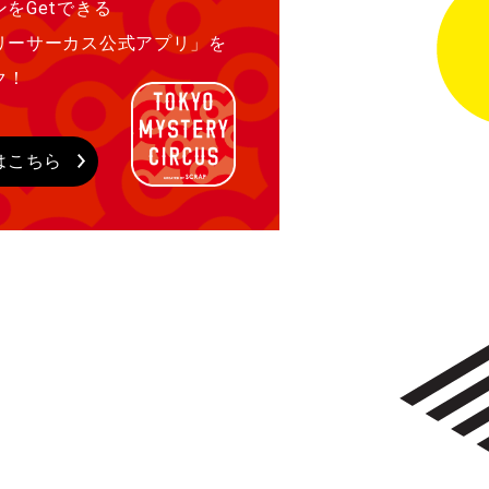
をGetできる
リーサーカス公式アプリ」を
ク！
はこちら