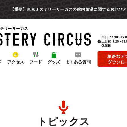
【重要】東京ミステリーサーカスの館内気温に関するお詫びと
平日
11:30〜22:0
土日祝
9:20〜22:
休館日
ド
アクセス
フード
グッズ
よくある質問
トピックス