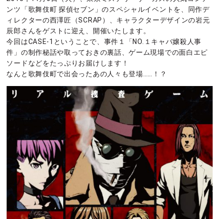
ンツ「歌舞伎町 探偵セブン」のスペシャルイベントを、同作デ
ィレクターの西澤匠（SCRAP）、キャラクターデザインの岩元
辰郎さんをゲストに迎え、開催いたします。
今回はCASE-1ということで、事件１「NO.１キャバ嬢殺人事
件」の制作秘話や取っておきの裏話、ゲーム現場での面白エピ
ソードなどをたっぷりお届けします！
なんと歌舞伎町で出会ったあの人々も登場……！？