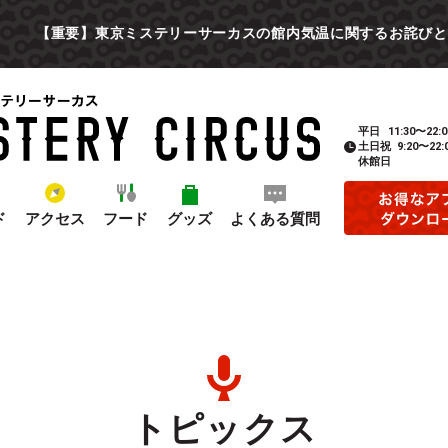
【重要】東京ミステリーサーカスの館内気温に関するお詫びと
平日
11:30〜22:0
土日祝
9:20〜22:
休館日
ド
アクセス
フード
グッズ
よくある質問
トピックス