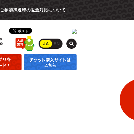
ご参加辞退時の返金対応について
0
JA
EN
00